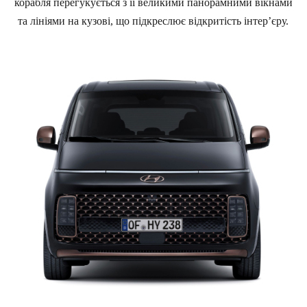
корабля перегукується з її великими панорамними вікнами
та лініями на кузові, що підкреслює відкритість інтер’єру.