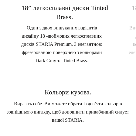
18” легкосплавні диски Tinted
1
Brass.
Один з двох вишуканих варіантів
Виб
дизайну 18 -дюймових легкосплавних
дисків STARIA Premium. З елегантною
к
фрезерованою поверхнею з кольорами
еле
Dark Gray та Tinted Brass.
Кольори кузова.
Виразіть себе. Ви можете обрати із дев’яти кольорів
зовнішнього вигляду, щоб доповнити привабливий силует
вашої STARIA.