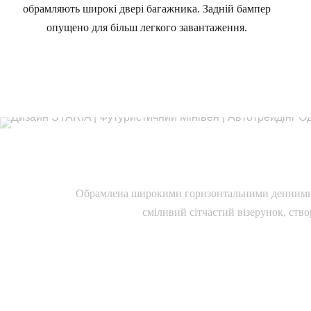
обрамляють широкі двері багажника. Задній бампер
опущено для більш легкого завантаження.
Обрамлена широкими горизонтальними денними х
сміливий сітчастий візерунок, ств