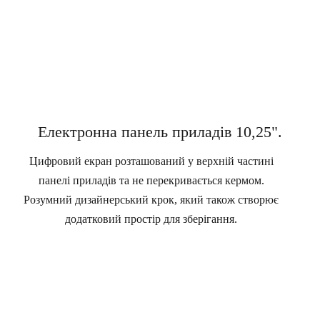
Перейдіть до представницького класу за допомого
переміщуються для максимального комфорту. 
достатньо місця, щоб зручно 
Електронна панель приладів 10,25".
Цифровий екран розташований у верхній частині
панелі приладів та не перекривається кермом.
Розумний дизайнерський крок, який також створює
додатковий простір для зберігання.