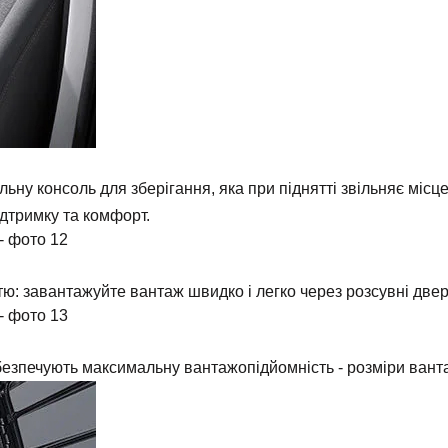
ну консоль для зберігання, яка при піднятті звільняє місце
ідтримку та комфорт.
тю: завантажуйте вантаж швидко і легко через розсувні двер
 забезпечують максимальну вантажопідйомність - розміри ван