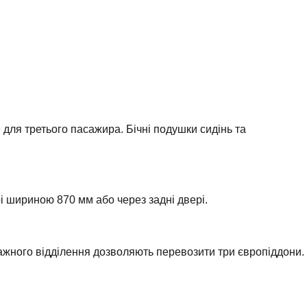
 для третього пасажира. Бічні подушки сидінь та
і шириною 870 мм або через задні двері.
тажного відділення дозволяють перевозити три європіддони.