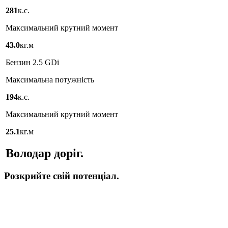
281
к.с.
Максимальний крутний момент
43.0
кг.м
Бензин 2.5 GDi
Максимальна потужність
194
к.с.
Максимальний крутний момент
25.1
кг.м
Володар доріг.
Розкрийте свій потенціал.