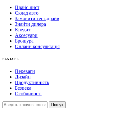
Прайс-лист
Склад авто
Замовити тест-драйв
Знайти дилера
Кредит
Аксесуари
Брошура
Онлайн консультація
SANTA FE
Переваги
Дизайн
Продуктивність
Безпека
Особливості