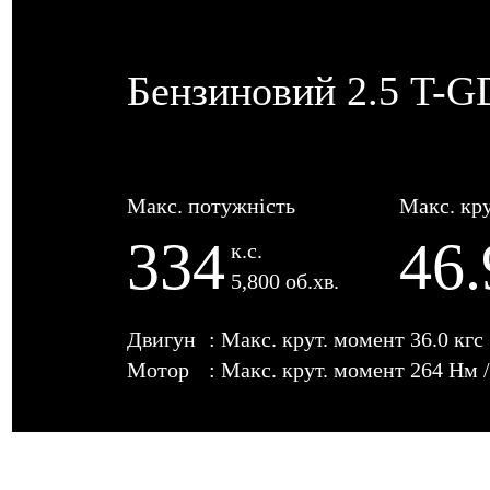
Бензиновий 2.5 T-G
Макс. потужність
Макс. кр
334
46.
к.с.
5,800 об.хв.
Двигун
: Макс. крут. момент 36.0 кгс *
Мотор
: Макс. крут. момент 264 Нм / 