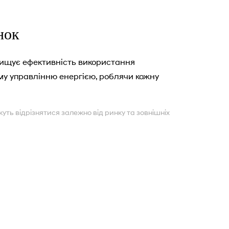
нок
вищує ефективність використання
му управлінню енергією, роблячи кожну
уть відрізнятися залежно від ринку та зовнішніх