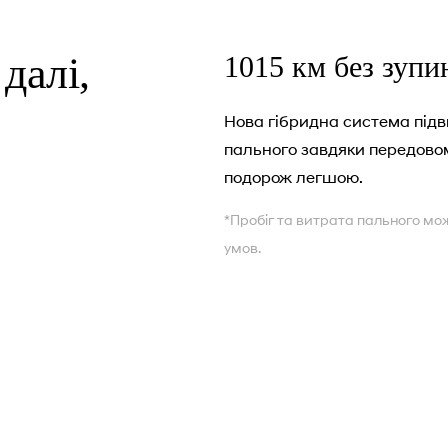
далі,
1015 км без зупи
Нова гібридна система під
пального завдяки передово
подорож легшою.
*Пробіг та витрата пального мож
умов.