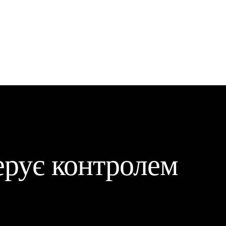
ерує
контролем