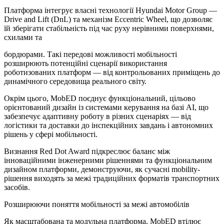
Платформа інтегрує власні технології Hyundai Motor Group —
Drive and Lift (DnL) та механізм Eccentric Wheel, що дозволяє
їй зберігати стабільність під час руху нерівними поверхнями,
схилами та
бордюрами. Такі передові можливості мобільності
розширюють потенційні сценарії використання
роботизованих платформ — від контрольованих приміщень до
динамічного середовища реального світу.
Окрім цього, MobED поєднує функціональний, цільово
орієнтований дизайн із системами керування на базі AI, що
забезпечує адаптивну роботу в різних сценаріях — від
логістики та доставки до інспекційних завдань і автономних
рішень у сфері мобільності.
Визнання Red Dot Award підкреслює баланс між
інноваційними інженерними рішеннями та функціональним
дизайном платформи, демонструючи, як сучасні mobility-
рішення виходять за межі традиційних форматів транспортних
засобів.
Розширюючи поняття мобільності за межі автомобілів
Як масштабована та модульна платформа, MobED втілює