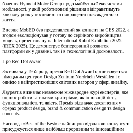
бачення Hyundai Motor Group щодо майбутньої екосистеми
мобільності, у якій роботизовані рішення відіграватимуть
ключову роль у поєднанні та покращенні повсякденного
життя.
Вперше MobED був представлений як концепт на CES 2022, а
згодом еволюціонував у готову до серійного виробництва
модель, презентовану на International Robot Exhibition 2025
(iREX 2025). Це демонструє безперервний розвиток
платформи як у дизайні, так і в технологічній досконалості.
Про Red Dot Award
Заснована у 1955 році, премія Red Dot Award організовується
німецьким центром Design Zentrum Nordrhein Westfalen і є
однією з найпрестижніших світових нагород у сфері дизайну.
Лауреатів визначає незалежне міжнародне журі експертів, яке
оцінює роботи за такими критеріями, як інноваційність,
функціональність та якість. Премія відзначає досягнення у
сферах product design, brand & communication design та design
concepts.
Нагорода «Best of the Best» є найвищою відзнакою конкурсу та
присуджується лише найбільш проривним та інноваційним