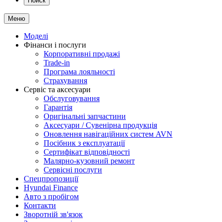
Поиск
Меню
Моделі
Фінанси і послуги
Корпоративні продажі
Trade-in
Програма лояльності
Страхування
Сервіс та аксесуари
Обслуговування
Гарантія
Оригінальні запчастини
Аксесуари / Сувенірна продукція
Оновлення навігаційних систем AVN
Посібник з експлуатації
Сертифікат відповідності
Малярно-кузовний ремонт
Сервісні послуги
Спецпропозиції
Hyundai Finance
Авто з пробігом
Контакти
Зворотній зв'язок