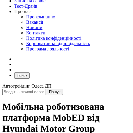
Запис на сервіс
Тест-Драйв
Про нас
Про компанію
Вакансії
Новини
Контакти
Політика конфіденційності
Корпоративна відповідальність
Програма лояльності
Поиск
Автотрейдінг Одеса ДП
Мобільна роботизована
платформа MobED від
Hyundai Motor Group