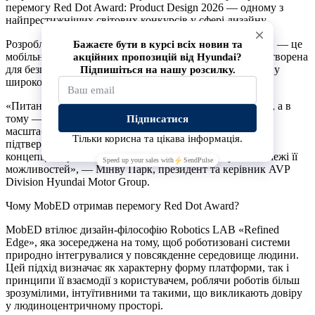
перемогу Red Dot Award: Product Design 2026 — одному з
найпрестижніших світових конкурсів у сфері дизайну.
Розроблена Robotics LAB Hyundai Motor Group, MobED — це
мобільна роботизована платформа нового покоління, створена
для безперебійної роботи на різних типах поверхонь та у
широкому спектрі сценаріїв використання.
«Питання полягало не в тому, чи працює ця технологія, а в
тому — чи працює вона для людей у реальному світі та
масштабі. Визнання MobED на Red Dot Award стало
підтвердженням саме цього. Це — практичне втілення
концепції Physical AI, і ми продовжимо розширювати межі її
можливостей», — Мінву Парк, президент та керівник AVP
Division Hyundai Motor Group.
Чому MobED отримав перемогу Red Dot Award?
MobED втілює дизайн-філософію Robotics LAB «Refined
Edge», яка зосереджена на тому, щоб роботизовані системи
природно інтегрувалися у повсякденне середовище людини.
Цей підхід визначає як характерну форму платформи, так і
принципи її взаємодії з користувачем, роблячи роботів більш
зрозумілими, інтуїтивними та такими, що викликають довіру
у людиноцентричному просторі.