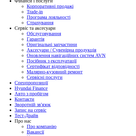
Фінанси і послуги
Корпоративні продажі
Trade-in
Програма лояльності
Страхування
Сервіс та аксесуари
Обслуговування
Гарантія
Оригінальні запчастини
Аксесуари / Сувенірна продукція
Оновлення навігаційних систем AVN
Посібник з експлуатації
Сертифікат відповідності
Малярно-кузовний ремонт
Сервісні послуги
Спецпропозиції
Hyundai Finance
Авто з пробігом
Контакти
Зворотній зв'язок
Запис на сервіс
Тест-Драйв
Про нас
Про компанію
Вакансії