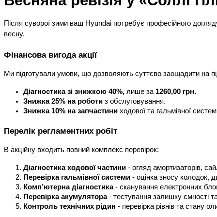
Після суворої зими ваш Hyundai потребує професійного догляд
весну.
Фінансова вигода акції
Ми підготували умови, що дозволяють суттєво заощадити на пі
Діагностика зі знижкою 40%, 
лише за 
1260,00 грн.
Знижка 25% на роботи
 з обслуговування.
Знижка 10% на запчастини
 ходової та гальмівної систем
Перелік регламентних робіт
В акційну входить повний комплекс перевірок:
Діагностика ходової частини
 - огляд амортизаторів, са
Перевірка гальмівної системи
 - оцінка зносу колодок, 
Комп’ютерна діагностика 
- сканування електронних блок
Перевірка акумулятора
 - тестування залишку ємності т
Контроль технічних рідин
 - перевірка рівнів та стану о