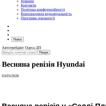
Новини
Контакти
Політика конфіденційності
Корпоративна відповідальність
Програма лояльності
Поиск
Автотрейдінг Одеса ДП
Весняна ревізія Hyundai
03/03/2026
Весняна ревізія у «Соллі П