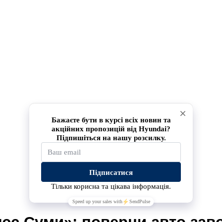
люс Суми»: поверни авто зав