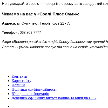
Не відкладайте сервіс — поверніть своєму авто заводський ком
Чекаємо на вас у «Соллі Плюс Суми»:
Адреса:
 м. Суми, вул. Героїв Крут 21 - А
Телефон:
 068 809 7777
Акція «Весняна ревізія» діє в офіційному дилерському центрі H
Детальні умови надання послуг та запис на сервіс уточнюйт
Контакти
Карта сайту
Новини
Політика конфіденційності
Юридична інформація
Довідник офіційних витрат палива та викидів СО2