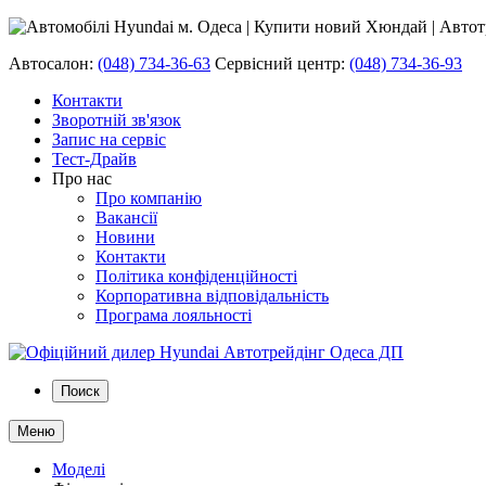
Автосалон:
(048) 734-36-63
Сервісний центр:
(048) 734-36-93
Контакти
Зворотній зв'язок
Запис на сервіс
Тест-Драйв
Про нас
Про компанію
Вакансії
Новини
Контакти
Політика конфіденційності
Корпоративна відповідальність
Програма лояльності
Поиск
Меню
Моделі