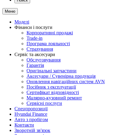
Поиск
Меню
Моделі
Фінанси і послуги
Корпоративні продажі
Trade-in
Програма лояльності
Страхування
Сервіс та аксесуари
Обслуговування
Гарантія
Оригінальні запчастини
Аксесуари / Сувенірна продукція
Оновлення навігаційних систем AVN
Посібник з експлуатації
Сертифікат відповідності
Малярно-кузовний ремонт
Сервісні послуги
Спецпропозиції
Hyundai Finance
Авто з пробігом
Контакти
Зворотній зв'язок