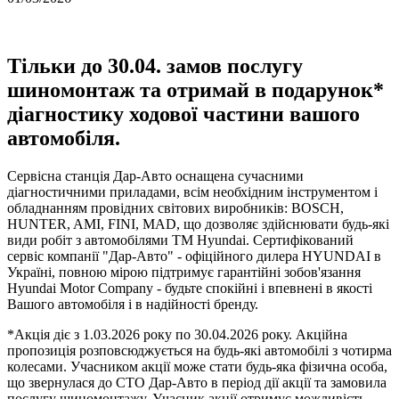
Тільки до 30.04. замов послугу
шиномонтаж та отримай в подарунок*
діагностику ходової частини вашого
автомобіля.
Сервісна станція Дар-Авто оснащена сучасними
діагностичними приладами, всім необхідним інструментом і
обладнанням провідних світових виробників: BOSCH,
HUNTER, AMI, FINI, MAD, що дозволяє здійснювати будь-які
види робіт з автомобілями TM Hyundai. Сертифікований
сервіс компанії "Дар-Авто" - офіційного дилера HYUNDAI в
Україні, повною мірою підтримує гарантійні зобов'язання
Hyundai Motor Company - будьте спокійні і впевнені в якості
Вашого автомобіля і в надійності бренду.
*Акція діє з 1.03.2026 року по 30.04.2026 року. Акційна
пропозиція розповсюджується на будь-які автомобілі з чотирма
колесами. Учасником акції може стати будь-яка фізична особа,
що звернулася до СТО Дар-Авто в період дії акції та замовила
послугу шиномонтажу. Учасник акції отримує можливість