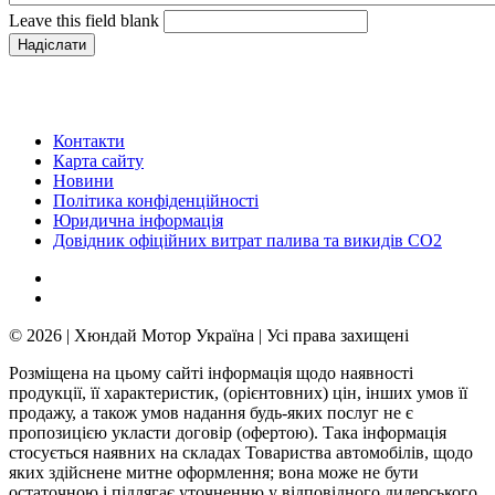
Leave this field blank
Контакти
Карта сайту
Новини
Політика конфіденційності
Юридична інформація
Довідник офіційних витрат палива та викидів СО2
© 2026 | Хюндай Мотор Україна | Усі права захищені
Розміщена на цьому сайті інформація щодо наявності
продукції, її характеристик, (орієнтовних) цін, інших умов її
продажу, а також умов надання будь-яких послуг не є
пропозицією укласти договір (офертою). Така інформація
стосується наявних на складах Товариства автомобілів, щодо
яких здійснене митне оформлення; вона може не бути
остаточною і підлягає уточненню у відповідного дилерського