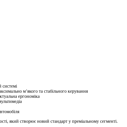
й системі
аксимально м’якого та стабільного керування
ектуальна ергономіка
мультимедіа
втомобіля
ості, який створює новий стандарт у преміальному сегменті.