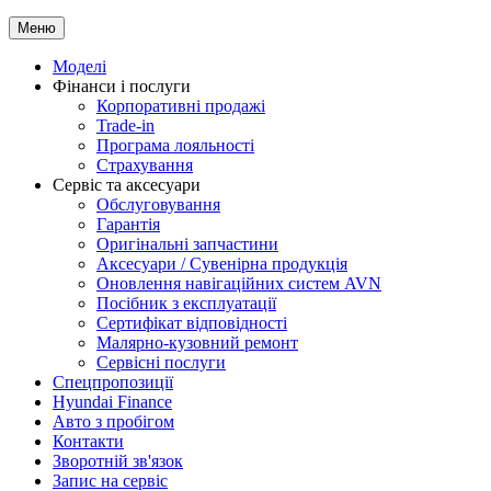
Меню
Моделі
Фінанси і послуги
Корпоративні продажі
Trade-in
Програма лояльності
Страхування
Сервіс та аксесуари
Обслуговування
Гарантія
Оригінальні запчастини
Аксесуари / Сувенірна продукція
Оновлення навігаційних систем AVN
Посібник з експлуатації
Сертифікат відповідності
Малярно-кузовний ремонт
Сервісні послуги
Спецпропозиції
Hyundai Finance
Авто з пробігом
Контакти
Зворотній зв'язок
Запис на сервіс