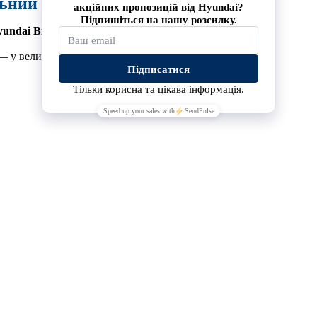
льний SUV із гібридною силою!
Hyundai Вінниця!
 — у великому 7–8-місному SUV.