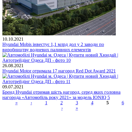
10.10.2021
Hyundai Mobis інвестує 1,1 млрд дол у 2 заводи по
виробництву водневих паливних елементів
26.08.2021
Hyundai Motor отримала 17 нагород Red Dot Award 2021
09.07.2021
Бренд Hyundai отримав шість нагород, серед яких головна
нагорода «Автомобіль року 2021» за модель IONIQ 5
«
‹
1
2
3
4
5
6
›
»
Сторінки