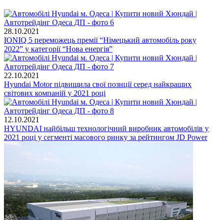
28.10.2021
IONIQ 5 переможець премії “Німецький автомобіль року
2022” у категорії “Нова енергія”
22.10.2021
Hyundai Motor підвищила свої позиції серед найкращих
світових компаній у 2021 році
12.10.2021
HYUNDAI найбільш технологічний виробник автомобілів у
2021 році у сегменті масового ринку за рейтингом JD Power