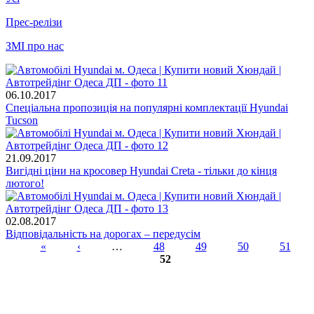
Прес-релізи
ЗМІ про нас
06.10.2017
Спеціальна пропозиція на популярні комплектації Hyundai
Tucson
21.09.2017
Вигідні ціни на кросовер Hyundai Creta - тільки до кінця
лютого!
02.08.2017
Відповідальність на дорогах – передусім
«
‹
…
48
49
50
51
52
Сторінки